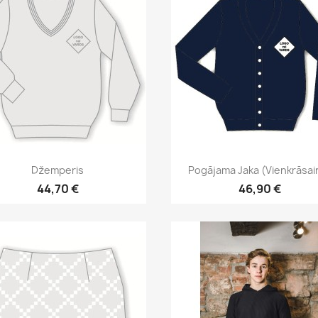
Īss ieskats
Īss ieskats


Džemperis
Pogājama Jaka (vienkrāsai
44,70 €
46,90 €