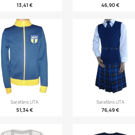
13,41 €
46,90 €
Īss ieskats
Īss ieskats


Sarafāns LITA
Sarafāns LITA
51,34 €
76,49 €