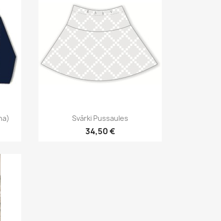
Īss ieskats

na)
Svārki Pussaules
34,50 €