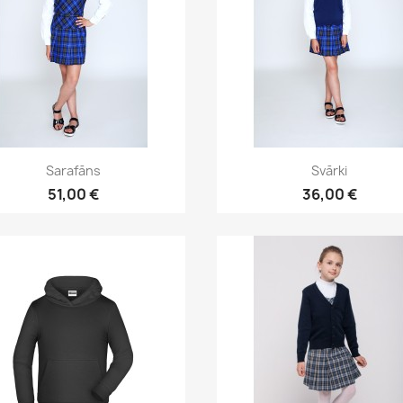
Īss ieskats
Īss ieskats


Sarafāns
Svārki
51,00 €
36,00 €