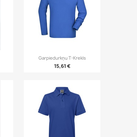
Īss ieskats

Garpiedurkņu T-Krekls
15,61 €