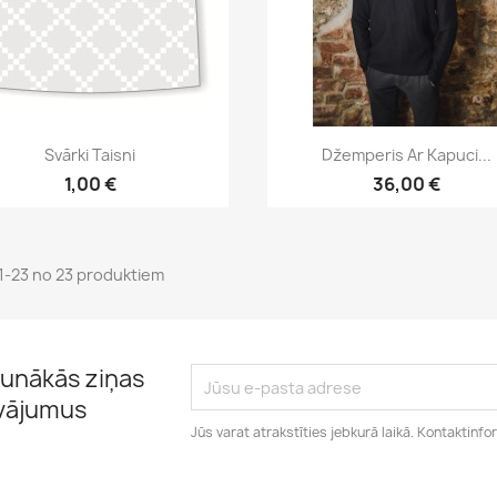
Īss ieskats
Īss ieskats


Svārki Taisni
Džemperis Ar Kapuci...
1,00 €
36,00 €
 1-23 no 23 produktiem
unākās ziņas
āvājumus
Jūs varat atrakstīties jebkurā laikā. Kontaktinfo