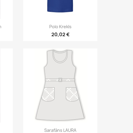
Īss ieskats

m
Polo Krekls
20,02 €
Īss ieskats

Sarafāns LAURA