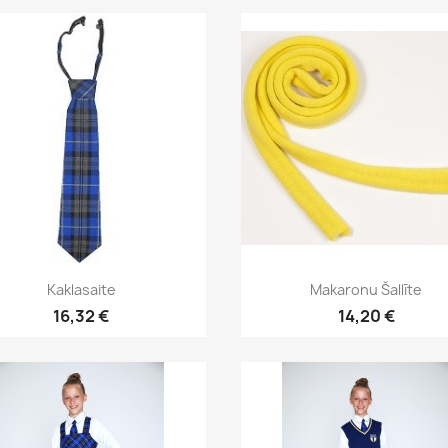
Īss ieskats
Īss ieskats


Kaklasaite
Makaronu Šallīte
16,32 €
14,20 €