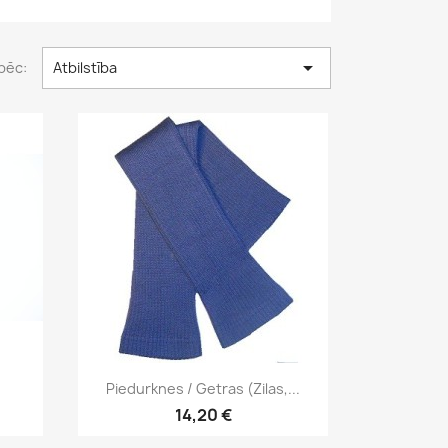

pēc:
Atbilstība
Īss ieskats

Piedurknes / Getras (zilas,...
14,20 €