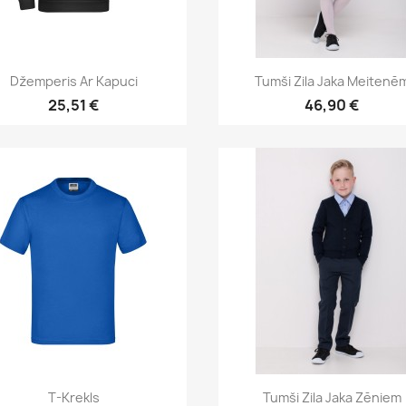
Īss ieskats
Īss ieskats


Džemperis Ar Kapuci
Tumši Zila Jaka Meitenē
25,51 €
46,90 €
Īss ieskats
Īss ieskats


T-Krekls
Tumši Zila Jaka Zēniem