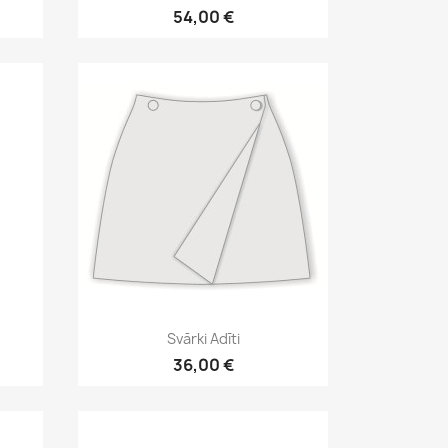
54,00 €
Īss ieskats

Svārki Adīti
36,00 €