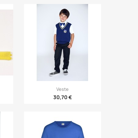
Īss ieskats

Veste
30,70 €