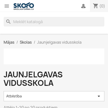
shopping_cart


(0)
search
Mājas
Skolas
Jaunjelgavas vidusskola
JAUNJELGAVAS
VIDUSSKOLA

Atbilstība
Attēlo 1-20 no 20 produktiem