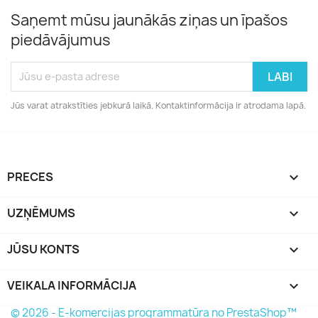
Saņemt mūsu jaunākās ziņas un īpašos
piedāvājumus
Jūs varat atrakstīties jebkurā laikā. Kontaktinformācija ir atrodama lapā.
PRECES

UZŅĒMUMS

JŪSU KONTS

VEIKALA INFORMĀCIJA
keyboard_arrow_down
© 2026 - E-komercijas programmatūra no PrestaShop™