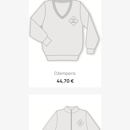
Džemperis
44,70 €