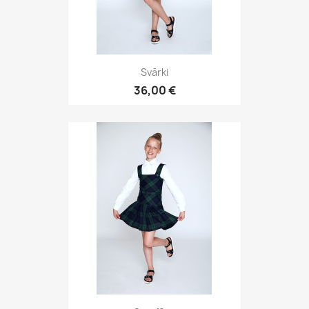
Svārki
36,00 €