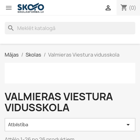
shopping_cart


(0)
search
Mājas
Skolas
Valmieras Viestura vidusskola
VALMIERAS VIESTURA
VIDUSSKOLA

Atbilstība
Attēlo 1-26 no 26 produktiem