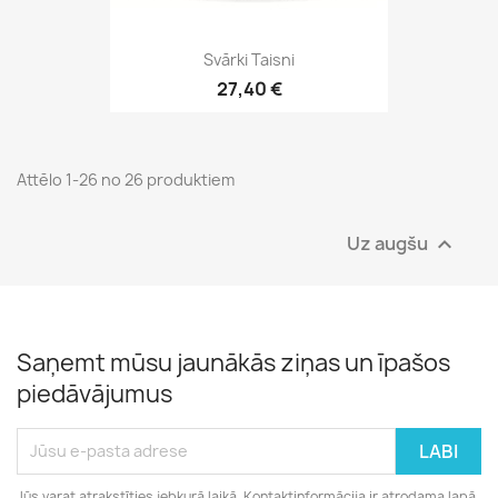
Svārki Taisni
27,40 €
Attēlo 1-26 no 26 produktiem
Uz augšu

Saņemt mūsu jaunākās ziņas un īpašos
piedāvājumus
Jūs varat atrakstīties jebkurā laikā. Kontaktinformācija ir atrodama lapā.