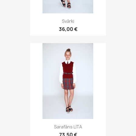
Svārki
36,00 €
Sarafāns LITA
73,50 €