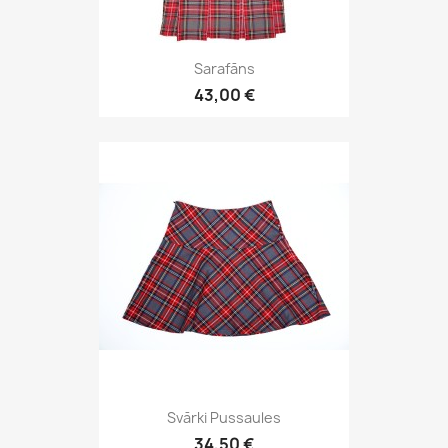
Sarafāns
43,00 €
Svārki Pussaules
34,50 €