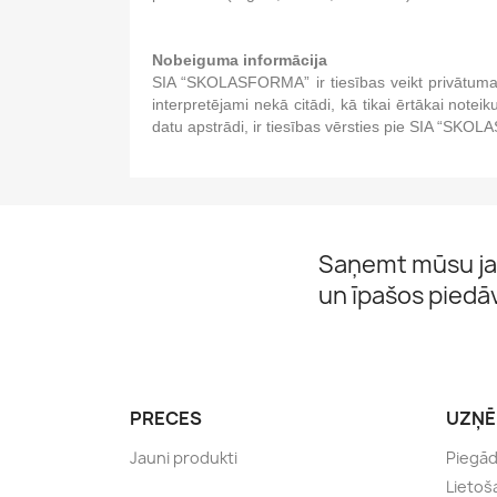
Nobeiguma informācija
SIA “SKOLASFORMA” ir tiesības veikt privātuma p
interpretējami nekā citādi, kā tikai ērtākai note
datu apstrādi, ir tiesības vērsties pie SIA “SKOL
Saņemt mūsu ja
un īpašos pied
PRECES
UZŅ
Jauni produkti
Piegā
Lietoš