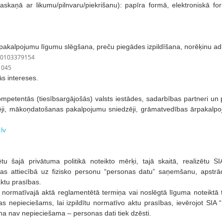
saskaņā ar likumu/pilnvaru/piekrišanu): papīra formā, elektroniskā
akalpojumu līgumu slēgšana, preču piegādes izpildīšana, norēķinu admin
0103379154
-1045
 intereses.
mpetentās (tiesībsargājošās) valsts iestādes, sadarbības partneri un 
, mākoņdatošanas pakalpojumu sniedzēji, grāmatvedības ārpakalpojumu
lv
zētu šajā privātuma politikā noteikto mērķi, tajā skaitā, realizētu
bas attiecībā uz fizisko personu “personas datu” saņemšanu, apstrā
aktu prasības.
o normatīvajā aktā reglamentētā termiņa vai noslēgtā līguma noteik
 tas nepieciešams, lai izpildītu normatīvo aktu prasības, ievērojot SI
a nav nepieciešama – personas dati tiek dzēsti.