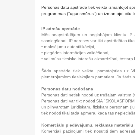
Personas datu apstrāde tiek veikta izmantojot sp
programmas (“ugunsmūrus”) un izmantojot citu te
IP adrešu apstrāde
Mēs neapstrādājam un neglabājam klientu IP a
sasniegšanai. IP adreses var tikt apstrādātas tika
• maksājumu autentifikācijai,
• piegādes informācijas validēšanai,
• vai mūsu tiesisko interešu aizsardzībai, tostar
Šāda apstrāde tiek veikta, pamatojoties uz V
piemērojamiem tiesiskajiem pamatiem. Ja šāds no
Personas datu nodošana
Personas dati netiek nodoti uz trešajām valstīm (v
Personas dati var tikt nodoti SIA “SKOLASFORMA
un pilnvarotām juridiskām, fiziskām personām (ju
tiek nodoti tikai tādā apmērā, kādā tas nepiecie
Komerciālu piedāvājumu, reklāmas materiālu 
Komerciāli paziņojumi tiek nosūtīti tiem adre