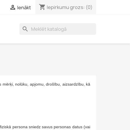
shopping_cart

Iepirkumu grozs:
(0)
Ienākt
search
es mērķi, nolūku, apjomu, drošību, aizsardzību, kā
fiziskā persona sniedz savus personas datus (vai