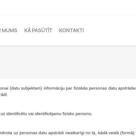
R MUMS
KĀ PASŪTĪT
KONTAKTI
ersonai (datu subjektam) informāciju par fiziskās personas datu apstrād
rādi.
uz identificētu vai identificējamu fizisko personu.
rota uz personas datu apstrādi neatkarīgi no tā, kādā veidā (formā) 