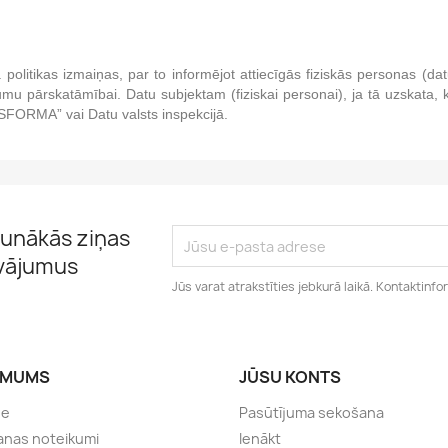
olitikas izmaiņas, par to informējot attiecīgās fiziskās personas (dat
ikumu pārskatāmībai. Datu subjektam (fiziskai personai), ja tā uzskata, 
ASFORMA” vai Datu valsts inspekcijā.
unākās ziņas
āvājumus
Jūs varat atrakstīties jebkurā laikā. Kontaktinfo
ĒMUMS
JŪSU KONTS
de
Pasūtījuma sekošana
anas noteikumi
Ienākt