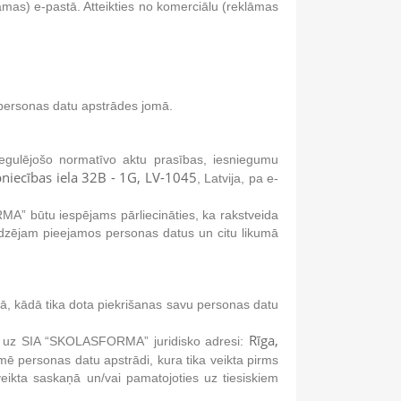
mas) e-pastā. Atteikties no komerciālu (reklāmas
 personas datu apstrādes jomā.
egulējošo normatīvo aktu prasības, iesniegumu
pniecības iela 32B - 1G, LV-1045
, Latvija, pa e-
MA” būtu iespējams pārliecināties, ka rakstveida
dzējam pieejamos personas datus un citu likumā
dā, kādā tika dota piekrišanas savu personas datu
Rīga,
īt uz SIA “SKOLASFORMA” juridisko adresi:
ē personas datu apstrādi, kura tika veikta pirms
ikta saskaņā un/vai pamatojoties uz tiesiskiem