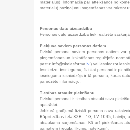
materiālus). Informācija par atteikšanos no kom
materiālu) paziņojumu saņemšanas var rakstot u
Personas datu aizsardzība
Personas datu aizsardzība tiek realizēta saskaņā
Piekļuve saviem personas datiem
Fiziskā persona saviem personas datiem var p
pieņemšanas un izskatīšanas regulējošo normat
pastu: info@skolasforma
.lv
) vai iesniedzot iesn
Iesniedzot iesniegumu, fiziskai personai ir pie
iesnieguma iesniedzējs ir tā persona, kuras d
paredzēto informāciju.
Tiesības atsaukt piekrišanu
Fiziskai personai ir tiesības atsaukt savu piekr
apstrādei.
Jebkurā gadījumā fiziskā persona savu rakstv
Rūpniecības iela 32B - 1G, LV-1045
, Latvija,
atsaukuma saņemšanas. Kā arī piekrišanas atsa
pamatiem (regula, likums, noteikumi).