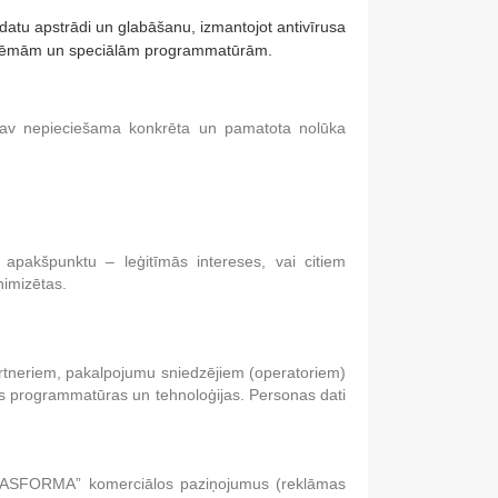
datu apstrādi un glabāšanu, izmantojot antivīrusa
 sistēmām un speciālām programmatūrām.
 nav nepieciešama konkrēta un pamatota nolūka
apakšpunktu – leģitīmās intereses, vai citiem
nimizētas.
rtneriem, pakalpojumu sniedzējiem (operatoriem)
šas programmatūras un tehnoloģijas. Personas dati
SKOLASFORMA” komerciālos paziņojumus (reklāmas