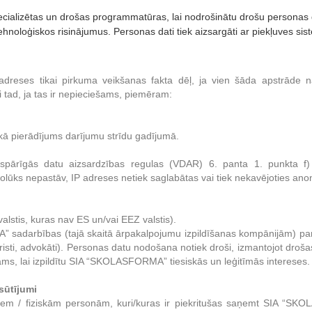
ecializētas un drošas programmatūras, lai nodrošinātu drošu personas 
hnoloģiskos risinājumus. Personas dati tiek aizsargāti ar piekļuves
dreses tikai pirkuma veikšanas fakta dēļ, ja vien šāda apstrāde
i tad, ja tas ir nepieciešams, piemēram:
p kā pierādījums darījumu strīdu gadījumā.
ispārīgās datu aizsardzības regulas (VDAR) 6. panta 1. punkta f) 
lūks nepastāv, IP adreses netiek saglabātas vai tiek nekavējoties ano
alstis, kuras nav ES un/vai EEZ valstis).
” sadarbības (tajā skaitā ārpakalpojumu izpildīšanas kompānijām) pa
risti, advokāti). Personas datu nodošana notiek droši, izmantojot dro
šams, lai izpildītu SIA “SKOLASFORMA” tiesiskās un leģitīmās intereses.
sūtījumi
sātiem / fiziskām personām, kuri/kuras ir piekritušas saņemt SIA “