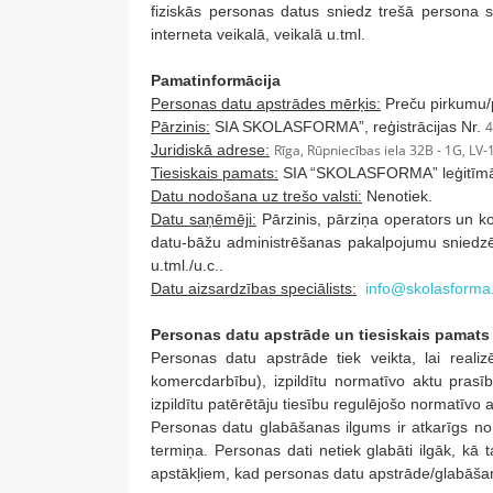
fiziskās personas datus sniedz trešā persona 
interneta veikalā, veikalā u.tml.
Pamatinformācija
Personas datu apstrādes mērķis:
Preču pirkumu/p
Pārzinis:
SIA SKOLASFORMA”, reģistrācijas Nr.
4
Juridiskā adrese:
Rīga, Rūpniecības iela 32B - 1G, LV
Tiesiskais pamats:
SIA “SKOLASFORMA” leģitīmās
Datu nodošana uz trešo valsti:
Nenotiek.
Datu saņēmēji:
Pārzinis, pārziņa operators un ko
datu-bāžu administrēšanas pakalpojumu sniedzēji
u.tml./u.c..
Datu aizsardzības speciālists:
info@skolasforma.
Personas datu apstrāde un tiesiskais pamats
Personas datu apstrāde tiek veikta, lai reali
komercdarbību), izpildītu normatīvo aktu prasī
izpildītu patērētāju tiesību regulējošo normatīvo 
Personas datu glabāšanas ilgums ir atkarīgs n
termiņa. Personas dati netiek glabāti ilgāk, kā
apstākļiem, kad personas datu apstrāde/glabāšan