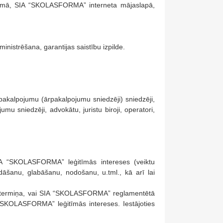
 formā, SIA “SKOLASFORMA” interneta mājaslapā,
istrēšana, garantijas saistību izpilde.
pakalpojumu (ārpakalpojumu sniedzēji) sniedzēji,
 sniedzēji, advokātu, juristu biroji, operatori,
 SIA “SKOLASFORMA” leģitīmās intereses (veiktu
dāšanu, glabāšanu, nodošanu, u.tml., kā arī lai
tā termiņa, vai SIA “SKOLASFORMA” reglamentētā
A “SKOLASFORMA” leģitīmās intereses. Iestājoties