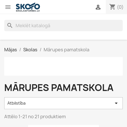
shopping_cart


(0)
search
Mājas
Skolas
Mārupes pamatskola
MĀRUPES PAMATSKOLA

Atbilstība
Attēlo 1-21 no 21 produktiem