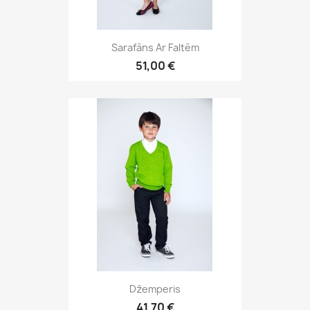
Sarafāns Ar Faltēm
51,00 €
Džemperis
41,70 €