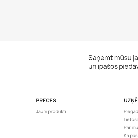
Saņemt mūsu ja
un īpašos pied
PRECES
UZŅ
Jauni produkti
Piegā
Lietoš
Par m
Kā pas