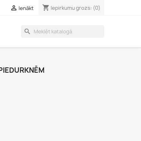
shopping_cart

Iepirkumu grozs:
(0)
Ienākt
search
 PIEDURKNĒM