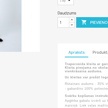
Daudzums

PIEVIEN
Apraksts
Produkt
Trapecveida kleita ar ga
Kleita pieejama no skola
vienkrāsaina auduma.
Uz kleitas var piešūt log
Rūtainais audums : 35% v
- gabardīns:100% polieste
Svārku kopšanas instrukc
Apģērba gabalu izvērš uz 
maisiņā. Liek veļas mašī