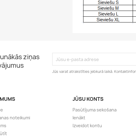
unākās ziņas
āvājumus
Jūs varat atrakstīties jebkurā laikā. Kontaktinfo
ĒMUMS
JŪSU KONTS
de
Pasūtījuma sekošana
anas noteikumi
Ienākt
ums
Izveidot kontu
ūtīt