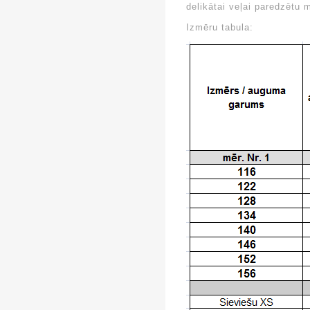
delikātai veļai paredzētu 
Izmēru tabula: