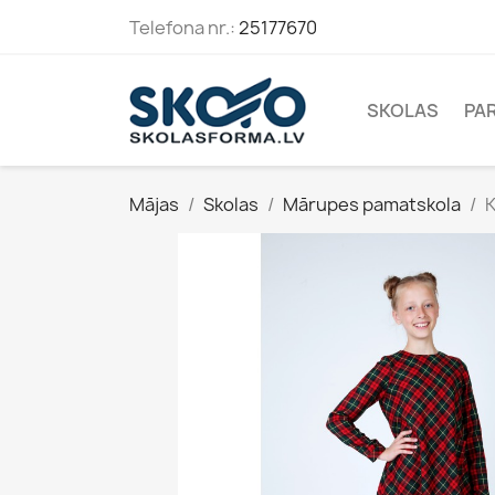
Telefona nr.:
25177670
SKOLAS
PA
Mājas
Skolas
Mārupes pamatskola
K