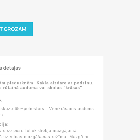
OT GROZAM
a detaļas
rām piedurknēm. Kakla aizdare ar podziņu.
s rūtainā auduma vai skolas "krāsas"
o.
iskoze 65%poliesters. Vienkrāsains audums
rs.
ija:
kreiso pusi. Ieliek drēbju mazgājamā
nā uz vilnas mazgāšanas režīmu. Mazgā ar