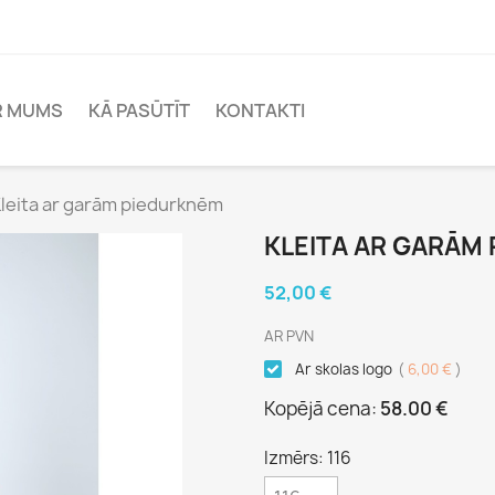
R MUMS
KĀ PASŪTĪT
KONTAKTI
leita ar garām piedurknēm
KLEITA AR GARĀM
52,00 €
AR PVN
Ar skolas logo
(
6,00 €
)
Kopējā cena:
58.00 €
Izmērs: 116