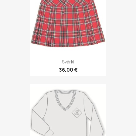
Svārki
36,00 €