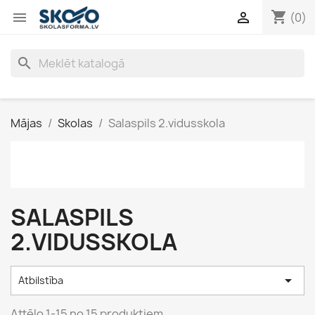
shopping_cart


(0)
search
Mājas
Skolas
Salaspils 2.vidusskola
SALASPILS
2.VIDUSSKOLA

Atbilstība
Attēlo 1-15 no 15 produktiem