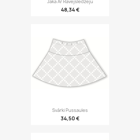
Jaka Ar Rāvējslēdzēju
48,34 €
Svārki Pussaules
34,50 €