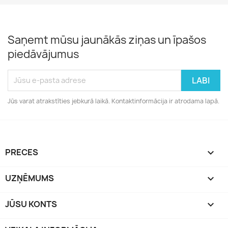
Saņemt mūsu jaunākās ziņas un īpašos
piedāvājumus
Jūs varat atrakstīties jebkurā laikā. Kontaktinformācija ir atrodama lapā.
PRECES

UZŅĒMUMS

JŪSU KONTS
