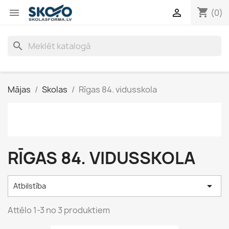
shopping_cart


(0)
search
Mājas
Skolas
Rīgas 84. vidusskola
RĪGAS 84. VIDUSSKOLA

Atbilstība
Attēlo 1-3 no 3 produktiem