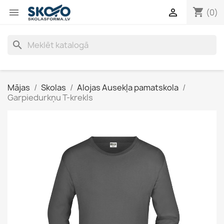
shopping_cart


(0)
search
Mājas
Skolas
Alojas Ausekļa pamatskola
Garpiedurkņu T-krekls