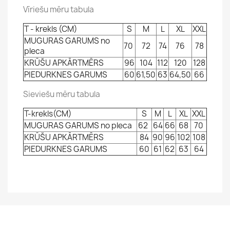
Vīriešu mēru tabula
T - krekls (CM)
S
M
L
XL
XXL
MUGURAS GARUMS no
70
72
74
76
78
pleca
KRŪŠU APKĀRTMĒRS
96
104
112
120
128
PIEDURKNES GARUMS
60
61,50
63
64,50
66
Sieviešu mēru tabula
T-krekls(CM)
S
M
L
XL
XXL
MUGURAS GARUMS no pleca
62
64
66
68
70
KRŪŠU APKĀRTMĒRS
84
90
96
102
108
PIEDURKNES GARUMS
60
61
62
63
64