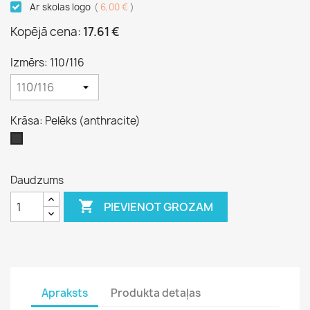
Ar skolas logo
(
6,00 €
)
Kopējā cena:
17.61 €
Izmērs: 110/116
Krāsa: Pelēks (anthracite)
Pelēks
(anthracite)
Daudzums

PIEVIENOT GROZAM
Apraksts
Produkta detaļas