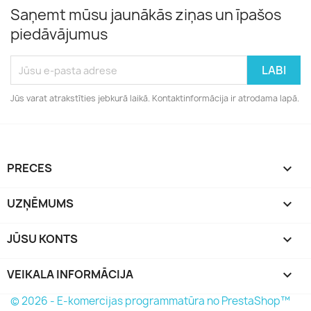
Saņemt mūsu jaunākās ziņas un īpašos
piedāvājumus
Jūs varat atrakstīties jebkurā laikā. Kontaktinformācija ir atrodama lapā.
PRECES

UZŅĒMUMS

JŪSU KONTS

VEIKALA INFORMĀCIJA
keyboard_arrow_down
© 2026 - E-komercijas programmatūra no PrestaShop™