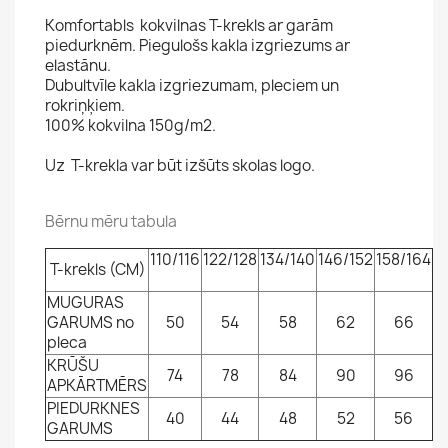
Komfortabls kokvilnas T-krekls ar garām
piedurknēm. Piegulošs kakla izgriezums ar
elastānu.
Dubultvīle kakla izgriezumam, pleciem un
rokriņķiem.
100% kokvilna 150g/m2.
Uz T-krekla var būt izšūts skolas logo.
Bērnu mēru tabula
110/116
122/128
134/140
146/152
158/164
T-krekls (CM)
MUGURAS
GARUMS no
50
54
58
62
66
pleca
KRŪŠU
74
78
84
90
96
APKĀRTMĒRS
PIEDURKNES
40
44
48
52
56
GARUMS