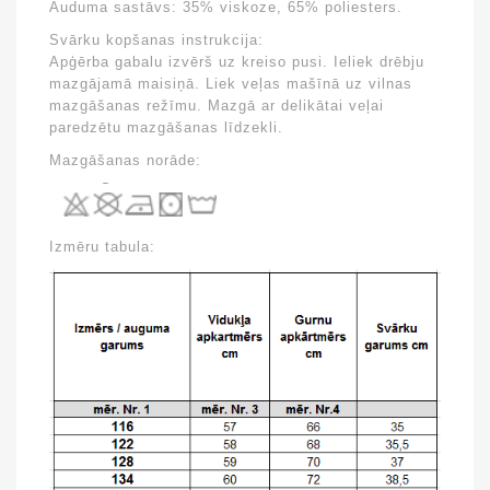
Auduma sastāvs:
35% viskoze, 65% poliesters.
Svārku kopšanas instrukcija:
Apģērba gabalu izvērš uz kreiso pusi. Ieliek drēbju
mazgājamā maisiņā. Liek veļas mašīnā uz vilnas
mazgāšanas režīmu. Mazgā ar delikātai veļai
paredzētu mazgāšanas līdzekli.
Mazgāšanas norāde:
Izmēru tabula: