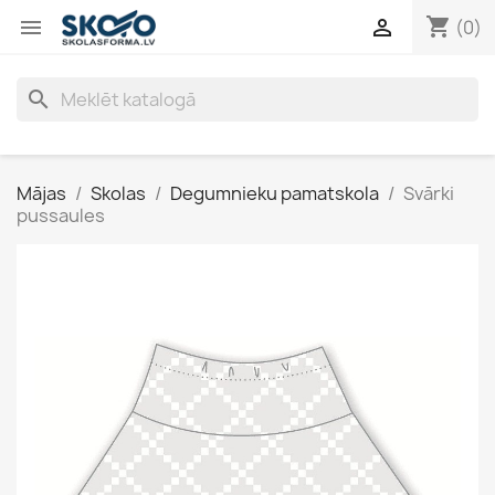
shopping_cart


(0)
search
Mājas
Skolas
Degumnieku pamatskola
Svārki
pussaules