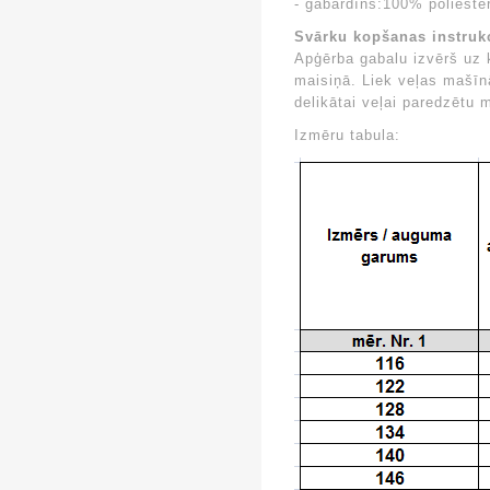
- gabardīns:100% polieste
Svārku kopšanas instrukc
Apģērba gabalu izvērš uz 
maisiņā. Liek veļas mašī
delikātai veļai paredzētu 
Izmēru tabula: