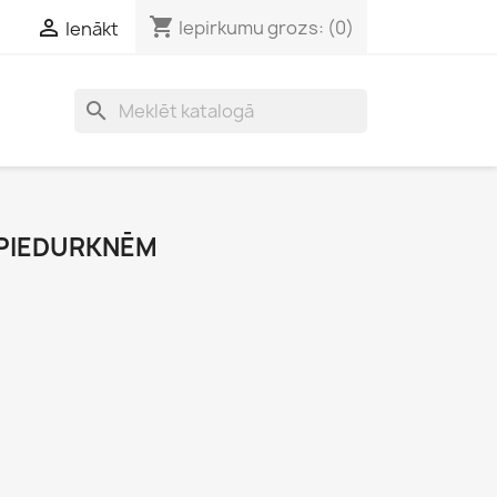
shopping_cart

Iepirkumu grozs:
(0)
Ienākt
search
 PIEDURKNĒM