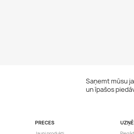
Saņemt mūsu ja
un īpašos pied
PRECES
UZŅ
Jauni produkti
Piegā