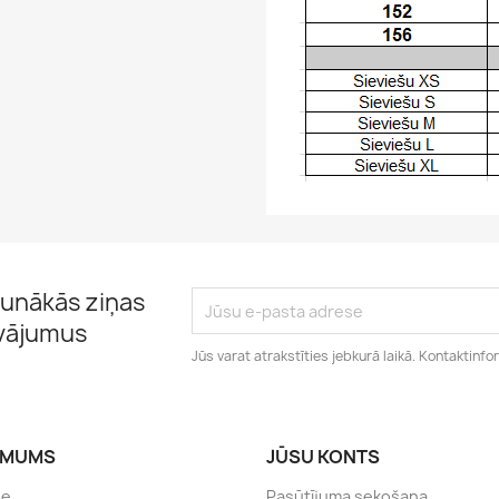
unākās ziņas
āvājumus
Jūs varat atrakstīties jebkurā laikā. Kontaktinfo
ĒMUMS
JŪSU KONTS
de
Pasūtījuma sekošana