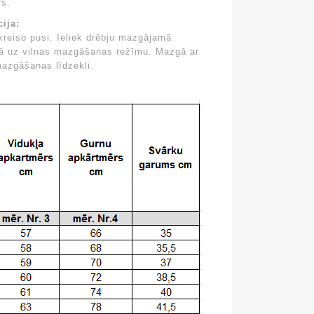
rs.
ija:
kreiso pusi. Ieliek drēbju mazgājamā
nā uz vilnas mazgāšanas režīmu. Mazgā ar
mazgāšanas līdzekli.