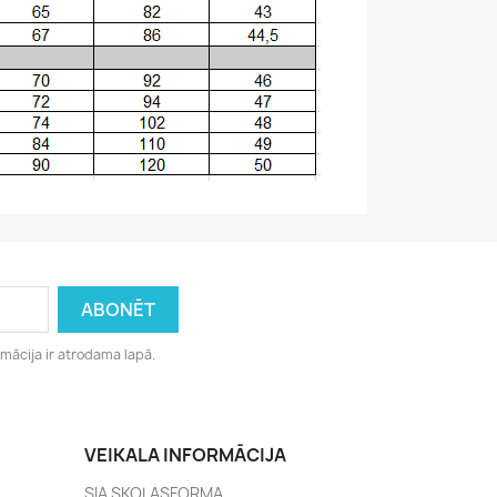
rmācija ir atrodama lapā.
VEIKALA INFORMĀCIJA
SIA SKOLASFORMA