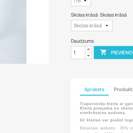
Skolas krāsā: Skolas krāsā
Daudzums

PIEVIEN
Apraksts
Produkt
Trapecveida kleita ar ga
Kleita pieejama no skola
vienkrāsaina auduma.
Uz kleitas var piešūt log
Rūtainais audums : 35% v