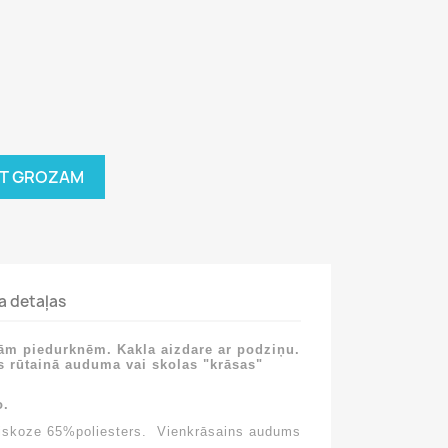
OT GROZAM
a detaļas
rām piedurknēm. Kakla aizdare ar podziņu.
s rūtainā auduma vai skolas "krāsas"
o.
iskoze 65%poliesters. Vienkrāsains audums