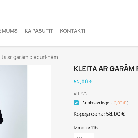
R MUMS
KĀ PASŪTĪT
KONTAKTI
eita ar garām piedurknēm
KLEITA AR GARĀM
52,00 €
AR PVN
Ar skolas logo
(
6,00 €
)
Kopējā cena:
58.00 €
Izmērs: 116