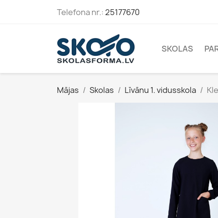
Telefona nr.:
25177670
SKOLAS
PA
Mājas
Skolas
Līvānu 1. vidusskola
Kl