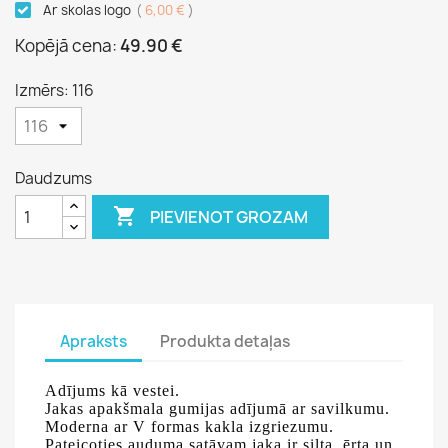
Ar skolas logo
(
6,00 €
)
Kopējā cena:
49.90 €
Izmērs: 116
Daudzums

PIEVIENOT GROZAM
Apraksts
Produkta detaļas
Adījums kā vestei.
Jakas apakšmala gumijas adījumā ar savilkumu.
Moderna ar V formas kakla izgriezumu.
Pateicoties auduma satāvam jaka ir silta, ērta un