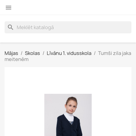

search
Mājas
Skolas
Līvānu 1. vidusskola
Tumši zila jaka
meitenēm