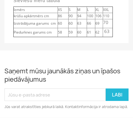
Sieviešu mēru tabula
Izmērs
XS
S
M
L
XL
XXL
krūšu apkārtmērs cm
86
90
94
100
106
110
70
Izstrādājuma garums cm
60
60
63
66
69
63
Piedurknes garums cm
58
59
60
61
62
Saņemt mūsu jaunākās ziņas un īpašos
piedāvājumus
Jūs varat atrakstīties jebkurā laikā. Kontaktinformācija ir atrodama lapā.