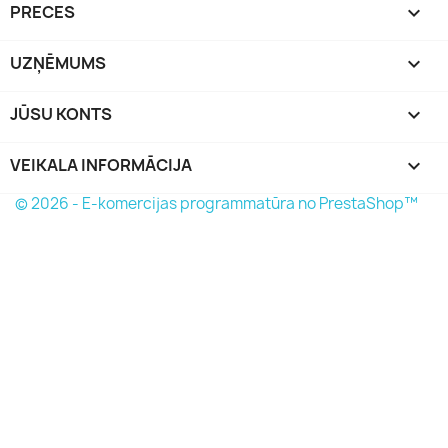
PRECES

UZŅĒMUMS

JŪSU KONTS

VEIKALA INFORMĀCIJA
keyboard_arrow_down
© 2026 - E-komercijas programmatūra no PrestaShop™