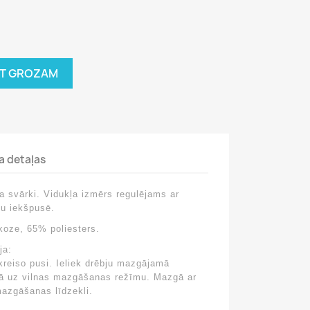
OT GROZAM
a detaļas
a svārki. Vidukļa izmērs regulējams ar
ku iekšpusē.
koze, 65% poliesters.
ja:
kreiso pusi. Ieliek drēbju mazgājamā
nā uz vilnas mazgāšanas režīmu. Mazgā ar
mazgāšanas līdzekli.