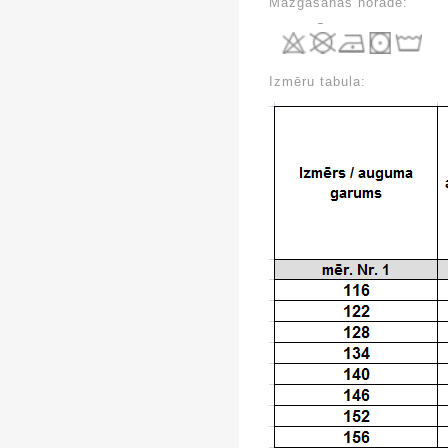
Mazgāšanas norāde:
Izmēru tabula: