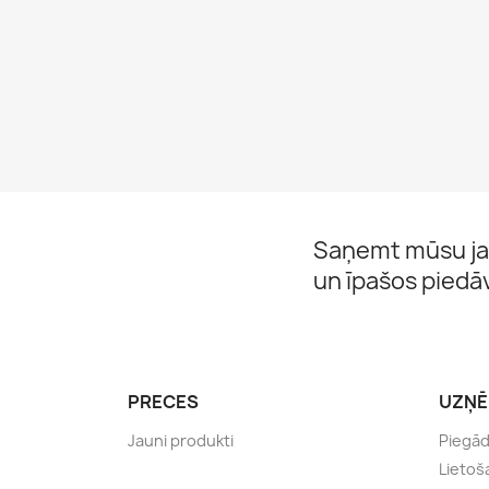
Saņemt mūsu ja
un īpašos pied
PRECES
UZŅ
Jauni produkti
Piegā
Lietoš