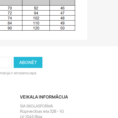
rmācija ir atrodama lapā.
VEIKALA INFORMĀCIJA
SIA SKOLASFORMA
Rūpniecības iela 32B - 1G
LV-1045 Rīga