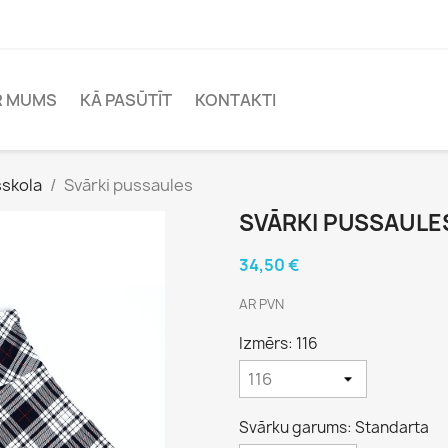
R MUMS
KĀ PASŪTĪT
KONTAKTI
sskola
Svārki pussaules
SVĀRKI PUSSAULE
34,50 €
AR PVN
Izmērs: 116
Svārku garums: Standarta