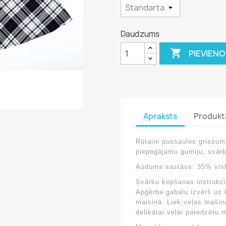
Daudzums

PIEVIEN
Apraksts
Produkt
Rūtaini pussaules griezum
piepogājamu gumiju, svār
Auduma sastāvs:
35% vis
Svārku kopšanas instrukci
Apģērba gabalu izvērš uz 
maisiņā. Liek veļas mašī
delikātai veļai paredzētu 