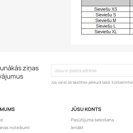
unākās ziņas
āvājumus
Jūs varat atrakstīties jebkurā laikā. Kontaktinfo
ĒMUMS
JŪSU KONTS
de
Pasūtījuma sekošana
anas noteikumi
Ienākt