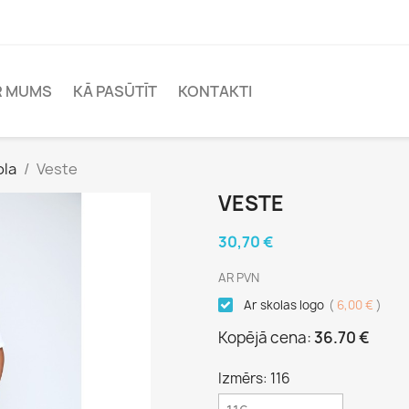
R MUMS
KĀ PASŪTĪT
KONTAKTI
ola
Veste
VESTE
30,70 €
AR PVN
Ar skolas logo
(
6,00 €
)
Kopējā cena:
36.70 €
Izmērs: 116