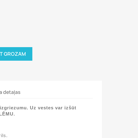
OT GROZAM
a detaļas
 izgriezumu. Uz vestes var izšūt
BLĒMU.
ils.