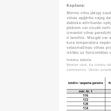
Kopšana:
Merino vilnu jākopj sau
vilnas apģērbu vajag dau
dabiska attīrīšanās spēj
pleķiem vai vizuāli netī
izmantot vilnai paredz
ir lanolīns. Mazgāt var 
kura temperatūra nepārs
veļasmašīnas vilnas pr
izklātu uz horizontālas 
Izmēru tabula:
Ņemiet vērā, ka izmēru ta
centimetros. Vestei uzlai