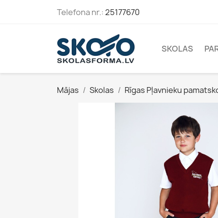
Telefona nr.:
25177670
SKOLAS
PA
Mājas
Skolas
Rīgas Pļavnieku pamatsk