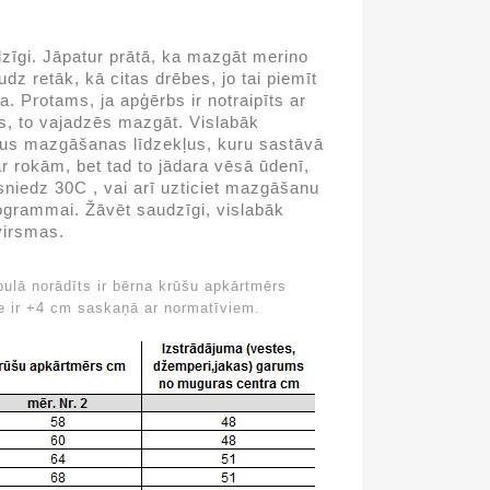
dzīgi. Jāpatur prātā, ka mazgāt merino
dz retāk, kā citas drēbes, jo tai piemīt
a. Protams, ja apģērbs ir notraipīts ar
rs, to vajadzēs mazgāt. Vislabāk
ētus mazgāšanas līdzekļus, kuru sastāvā
ar rokām, bet tad to jādara vēsā ūdenī,
niedz 30C , vai arī uzticiet mazgāšanu
ogrammai. Žāvēt saudzīgi, vislabāk
virsmas.
bulā norādīts ir bērna krūšu apkārtmērs
de ir +4 cm saskaņā ar normatīviem.