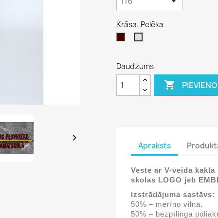
Krāsa: Pelēka
Bordo
Pelēka
Daudzums

PIEVIEN

Apraksts
Produkt
Veste ar V-veida kakla
skolas LOGO jeb EM
Izstrādājuma sastāvs:
50% – merīno vilna.
50% – bezpīlinga poliakr