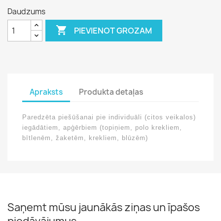
Daudzums

PIEVIENOT GROZAM
Apraksts
Produkta detaļas
Paredzēta piešūšanai pie individuāli (citos veikalos)
iegādātiem, apģērbiem (topiņiem, polo krekliem,
bītlenēm, žaketēm, krekliem, blūzēm)
Saņemt mūsu jaunākās ziņas un īpašos